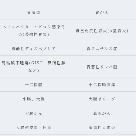
胃潰瘍
胃がん
ヘリコバクター・ピロリ感染胃
自己免疫性胃炎(A型胃炎)
炎(萎縮性胃炎)
機能性ディスペプシア
胃アニサキス症
胃粘膜下腫瘍(GIST、異所性膵
胃悪性リンパ腫
など)
十二指腸
十二指腸潰瘍
小腸、大腸
大腸ポリープ
大腸がん
直腸がん
大腸憩室炎・出血
潰瘍性大腸炎