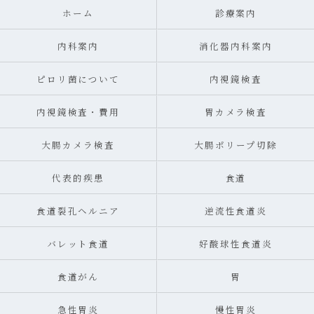
ホーム
診療案内
内科案内
消化器内科案内
ピロリ菌について
内視鏡検査
内視鏡検査・費用
胃カメラ検査
大腸カメラ検査
大腸ポリープ切除
代表的疾患
食道
食道裂孔ヘルニア
逆流性食道炎
バレット食道
好酸球性食道炎
食道がん
胃
急性胃炎
慢性胃炎