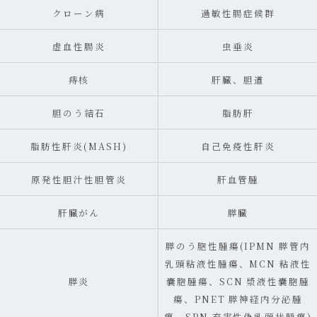
クローン病
過敏性腸症候群
虚血性腸炎
虫垂炎
痔核
肝臓、胆道
胆のう結石
脂肪肝
脂肪性肝炎(MASH)
自己免疫性肝炎
原発性胆汁性胆管炎
肝血管腫
肝臓がん
膵臓
膵のう胞性腫瘍(IPMN 膵管内
乳頭粘液性腫瘍、MCN 粘液性
膵炎
嚢胞腫瘍、SCN 漿液性嚢胞腫
瘍、PNET 膵神経内分泌腫
瘍、SPN 充実性偽乳頭状腫瘍)