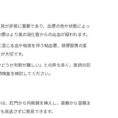
発見が非常に重要であり、血便の色や状態によっ
の便はより奥の消化管からの出血が疑われます。
に混じる血や粘液を伴う粘血便、排便習慣の変
とが大切です。
かどうか判断が難しい」との声も多く、医師の診
期検査を検討してください。
ラは、肛門から内視鏡を挿入し、直腸から盲腸ま
ども見逃さずに発見できます。