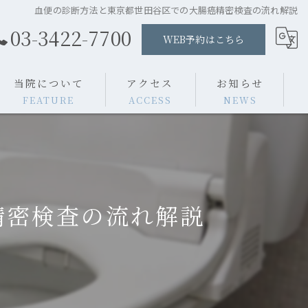
血便の診断方法と東京都世田谷区での大腸癌精密検査の流れ解説
03-3422-7700
WEB予約はこちら
当院について
アクセス
お知らせ
FEATURE
ACCESS
NEWS
胃カメラ
施設案内
よくある質問
大腸カメラ
医師紹介
コラム
精密検査の流れ解説
ポリープ切除
消化器内科
内科