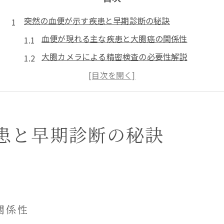
突然の血便が示す疾患と早期診断の秘訣
血便が現れる主な疾患と大腸癌の関係性
大腸カメラによる精密検査の必要性解説
血便は心配いらない場合もある理由
粘血便や痔の症状に注目する重要性
血便の診断で大腸癌を見逃さないコツ
患と早期診断の秘訣
大腸癌のリスクと大腸カメラ精密検査の重要性
血便から考える大腸癌リスクの見極め方
大腸カメラによる精密検査の流れと特徴
大腸癌早期発見のための血便チェック法
大腸カメラが推奨される症状と受診の判断
関係性
消化器内科専門医で受ける精密検査の強み