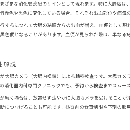
まざまな消化管疾患のサインとして現れます。特に大腸癌は
世田谷区で血便に悩んだ時の実践的な受診の流れ
暗赤色や黒色に変化している場合、それぞれ出血部位や病気
血便の症状で受診する際のクリニック選び
行するにつれて大腸の粘膜からの出血が増え、血便として現
消化器内科で血便診断を受ける実践手順
黒色便となることがあります。血便が見られた際は、単なる
便潜血検査と大腸カメラの予約方法ガイド
受診時に伝えるべき血便の具体的な情報
当日検査対応可能な世田谷区の受診ポイント
性解説
血便と痔の見分け方を専門視点で解説
が大腸カメラ（大腸内視鏡）による精密検査です。大腸カメ
血便と痔の症状を大腸カメラで正確診断
の消化器内科専門クリニックでも、予約から検査までスムー
粘血便や鮮血便それぞれの特徴と大腸癌
が続く場合は、放置せず速やかに大腸カメラを受けることが
痔と大腸癌を見分けるための精密検査法
断につなげることも可能です。検査前の食事制限や下剤の服
血便か痔か迷う時の受診先選びの基準
専門医による血便・痔の見分け方の重要性