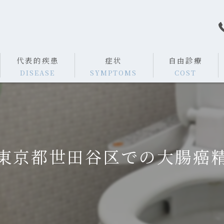
代表的疾患
症状
自由診療
DISEASE
SYMPTOMS
COST
胸やけ
腹痛
東京都世田谷区での大腸癌
食欲不振
便秘
下痢
血便・下血