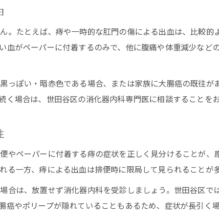
内科か消化器内科か選ぶ際のポイントとは
由
血便受診は内科と消化器内科どちらが最適か
せん。たとえば、痔や一時的な肛門の傷による出血は、比較的
大腸癌や血便の診断に強い診療科の選び方
い血がペーパーに付着するのみで、他に腹痛や体重減少など
大腸カメラ精密検査なら消化器内科が安心
一般内科と専門医の違いを症状別に比較
が黒っぽい・暗赤色である場合、または家族に大腸癌の既往が
血便症状に応じた受診科目の判断基準解説
続く場合は、世田谷区の消化器内科専門医に相談することを
自費負担や健康診断の費用も含めた検査手順ガイド
血便・大腸癌検査の費用相場と選び方
性
大腸カメラ精密検査の自費と保険診療比較
便やペーパーに付着する痔の症状を正しく見分けることが、
便潜血検査や健診の費用感を詳しく解説
れる一方、痔による出血は排便時に限局して見られることが
血便診断時に把握したい費用と受診手順
る場合は、放置せず消化器内科を受診しましょう。世田谷区で
健康診断と精密検査の費用の違いに注意
腸癌やポリープが隠れていることもあるため、症状が長引く