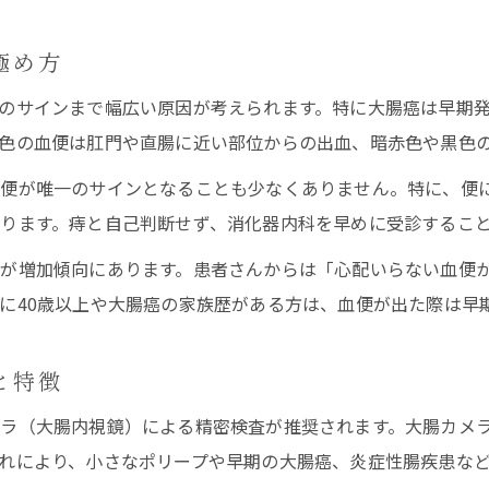
極め方
のサインまで幅広い原因が考えられます。特に大腸癌は早期
色の血便は肛門や直腸に近い部位からの出血、暗赤色や黒色
血便が唯一のサインとなることも少なくありません。特に、便
ります。痔と自己判断せず、消化器内科を早めに受診するこ
が増加傾向にあります。患者さんからは「心配いらない血便
に40歳以上や大腸癌の家族歴がある方は、血便が出た際は早
と特徴
ラ（大腸内視鏡）による精密検査が推奨されます。大腸カメ
れにより、小さなポリープや早期の大腸癌、炎症性腸疾患な