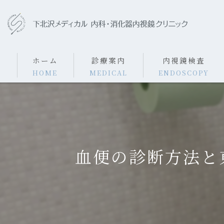
ホーム
診療案内
内視鏡検査
HOME
MEDICAL
ENDOSCOPY
内科案内
内視鏡検査・費用
消化器内科案内
胃カメラ検査
血便の診断方法と
ピロリ菌について
大腸カメラ検査
大腸ポリープ切除