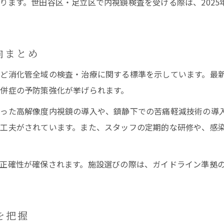
ります。世田谷区・足立区で内視鏡検査を受ける際は、202
ガイドライン追補で変わる検査運用の実際
内視鏡ガイドライン追補による運用変化解説
抗血栓薬管理と最新追補の内視鏡検査への影響
向まとめ
ガイドライン追補で変わる消化器内視鏡の流れ
ど消化管全域の検査・治療に関する標準を示しています。最
2023年追補に基づく実際の検査運用ポイント
併症の予防策強化が挙げられます。
実務に役立つ内視鏡ガイドライン追補の要点
った高解像度内視鏡の導入や、鎮静下での苦痛軽減技術の導
内視鏡検査を安心して受けるための条件と選び方
工夫がされています。また、スタッフの定期的な研修や、感
内視鏡ガイドライン順守の施設を選ぶコツ
口コミや設備で選ぶ安心の内視鏡検査条件
正確性が確保されます。施設選びの際は、ガイドライン準拠
抗血栓薬対応などガイドライン基準の確認法
専門医在籍や実績で見る内視鏡施設選び
土日診療やアクセスで選ぶ内視鏡検査の利便性
を把握