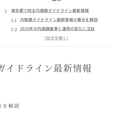
東京都で知る内視鏡ガイドライン最新情報
内視鏡ガイドライン最新情報の要点を解説
2025年の内視鏡基準と運用の変化に注目
消化器内視鏡ガイドライン最新動向まとめ
抗血栓薬と内視鏡検査の最新指針を把握
第4版対応の消化器内視鏡ガイドラインの特徴
ガイドライン最新情報
抗血栓薬服用時の内視鏡対応ポイント解説
抗血栓薬服用時の内視鏡検査ガイドライン解説
内視鏡と抗血栓薬の最新対応ポイントを紹介
抗血栓薬服用者へ消化器内視鏡診療の要点
2023年追補で変わる内視鏡と抗血栓薬運用
点を解説
消化器内視鏡ガイドライン第4版の抗血栓薬対応