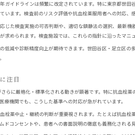
年ガイドラインは頻繁に改定されています。特に東京都世田
消化器内視鏡における2025年基準の変化とは
ています。検査前のリスク評価や抗血栓薬服用者への対応、
2025年消化器内視鏡ガイドラインの注目点
応じた検査実施の可否判断や、適切な鎮静法の選択、最新機
基準改定で変わる内視鏡検査の安全性と対応
が求められます。検査施設では、これらの指針に沿ったマニ
最新ガイドラインによる内視鏡運用の要素
の低減や診断精度向上が期待できます。世田谷区・足立区の
第4版と2025年基準の内視鏡検査比較
。
抗血栓薬運用と消化器内視鏡基準の最新事情
世田谷区や足立区で内視鏡検査を選ぶ際の注意点
化に注目
内視鏡検査施設選びで重視したいガイドライン
法がさらに厳格化・標準化される動きが顕著です。特に抗血栓
世田谷区や足立区の内視鏡施設比較ポイント
医療機関でも、こうした基準への対応が急がれています。
抗血栓薬対応可能な内視鏡検査施設の探し方
血栓薬中止・継続の判断が重要視されます。たとえば抗血栓
口コミとガイドライン遵守の内視鏡施設選定法
ムドコンセントや、患者への書面説明の徹底も義務化される
専門医在籍とガイドライン運用の確認方法