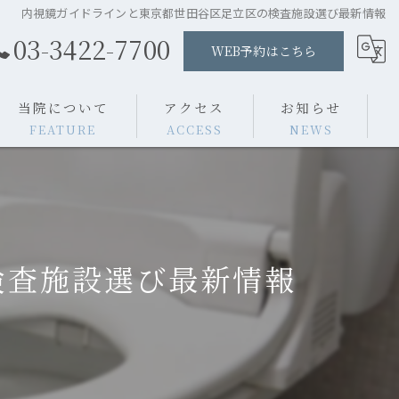
内視鏡ガイドラインと東京都世田谷区足立区の検査施設選び最新情報
03-3422-7700
WEB予約はこちら
当院について
アクセス
お知らせ
FEATURE
ACCESS
NEWS
胃カメラ
施設案内
よくある質問
大腸カメラ
医師紹介
コラム
検査施設選び最新情報
ポリープ切除
消化器内科
内科