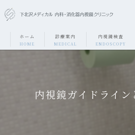
ホーム
診療案内
内視鏡検査
HOME
MEDICAL
ENDOSCOPY
内科案内
内視鏡検査・費用
消化器内科案内
胃カメラ検査
内視鏡ガイドライン
ピロリ菌について
大腸カメラ検査
大腸ポリープ切除