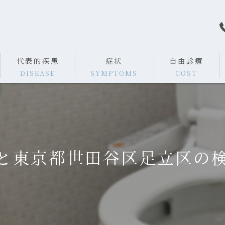
代表的疾患
症状
自由診療
DISEASE
SYMPTOMS
COST
胸やけ
腹痛
と東京都世田谷区足立区の
食欲不振
便秘
下痢
血便・下血