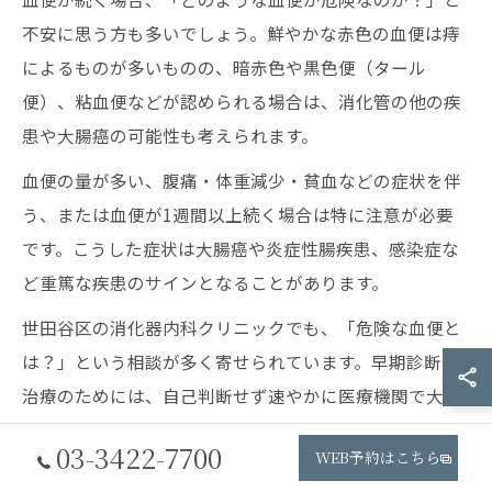
不安に思う方も多いでしょう。鮮やかな赤色の血便は痔
によるものが多いものの、暗赤色や黒色便（タール
便）、粘血便などが認められる場合は、消化管の他の疾
患や大腸癌の可能性も考えられます。
血便の量が多い、腹痛・体重減少・貧血などの症状を伴
う、または血便が1週間以上続く場合は特に注意が必要
です。こうした症状は大腸癌や炎症性腸疾患、感染症な
ど重篤な疾患のサインとなることがあります。
世田谷区の消化器内科クリニックでも、「危険な血便と
は？」という相談が多く寄せられています。早期診断・
治療のためには、自己判断せず速やかに医療機関で大腸
カメラ検査などの精密検査を受けることが重要です。
03-3422-7700
WEB予約はこちら