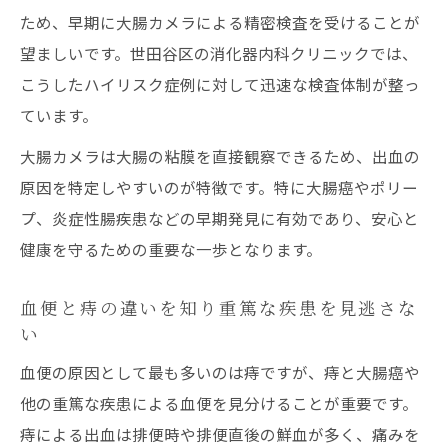
ため、早期に大腸カメラによる精密検査を受けることが
血便が示す危険サインと検査の必要性
望ましいです。世田谷区の消化器内科クリニックでは、
大腸癌予防のための検査タイミングと判断
こうしたハイリスク症例に対して迅速な検査体制が整っ
軸
ています。
血便が続く場合の最適な検査方法とは
大腸カメラは大腸の粘膜を直接観察できるため、出血の
大腸癌予防へ血便が続く場合の正しい対処法
原因を特定しやすいのが特徴です。特に大腸癌やポリー
血便が続く時の大腸癌予防と早期対策法
プ、炎症性腸疾患などの早期発見に有効であり、安心と
大腸カメラ検査で早期発見につなげるポイ
健康を守るための重要な一歩となります。
ント
血便の放置が大腸癌リスクを高める理由
血便と痔の違いを知り重篤な疾患を見逃さな
い
続く血便に適切な検査と受診が重要な理由
大腸癌予防のための血便セルフチェック法
血便の原因として最も多いのは痔ですが、痔と大腸癌や
他の重篤な疾患による血便を見分けることが重要です。
痔による出血は排便時や排便直後の鮮血が多く、痛みを