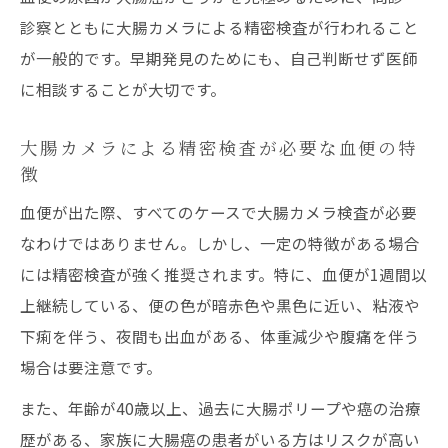
診察とともに大腸カメラによる精密検査が行われること
血便の精密検査が身近な地域医療の現状
が一般的です。早期発見のためにも、自己判断せず医師
血便と痔の違いを知り早期に行動するために
に相談することが大切です。
血便と痔の見分け方と大腸癌の初期症状
痔と血便の違いを理解し精密検査につなげ
大腸カメラによる精密検査が必要な血便の特
る
徴
大腸カメラ検査が必要な血便と痔のサイン
血便が出た際、すべてのケースで大腸カメラ検査が必要
早期発見のための血便観察ポイントと注意
なわけではありません。しかし、一定の特徴がある場合
点
には精密検査が強く推奨されます。特に、血便が1週間以
血便が続く時の自己判断と医師受診の基準
上継続している、便の色が暗赤色や黒色に近い、粘液や
下痢を伴う、夜間も出血がある、体重減少や腹痛を伴う
見逃せない血便のリスクと検査の選び方
場合は要注意です。
血便が続く時の見逃せない大腸癌リスク
また、年齢が40歳以上、過去に大腸ポリープや癌の治療
大腸カメラによる精密検査の選び方と注意
歴がある、家族に大腸癌の患者がいる方はリスクが高い
点