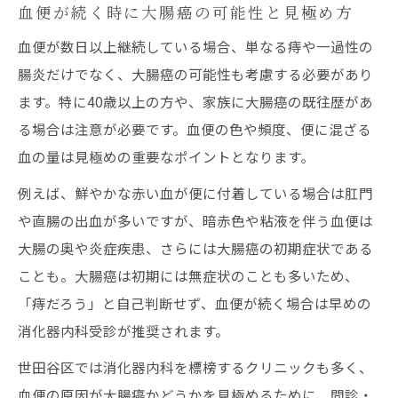
大腸癌発見に役立つ大腸カメラ検査の実際
血便が続く時に大腸癌の可能性と見極め方
血便の原因特定に大腸カメラが有効な理由
血便が数日以上継続している場合、単なる痔や一過性の
血便と大腸癌早期発見のための検査ポイン
腸炎だけでなく、大腸癌の可能性も考慮する必要があり
ト
ます。特に40歳以上の方や、家族に大腸癌の既往歴があ
る場合は注意が必要です。血便の色や頻度、便に混ざる
大腸カメラ精密検査は血便にどう役立つか
血の量は見極めの重要なポイントとなります。
原因不明の血便が世田谷で注目される理由
血便が続く際に世田谷区の消化器内科が選
例えば、鮮やかな赤い血が便に付着している場合は肛門
ばれる理由
や直腸の出血が多いですが、暗赤色や粘液を伴う血便は
大腸の奥や炎症疾患、さらには大腸癌の初期症状である
大腸カメラ精密検査が世田谷で注目される
ことも。大腸癌は初期には無症状のことも多いため、
背景
「痔だろう」と自己判断せず、血便が続く場合は早めの
血便の原因解明で地域クリニックが果たす
消化器内科受診が推奨されます。
役割
世田谷区では消化器内科を標榜するクリニックも多く、
世田谷区で血便の大腸癌検査を受けるメリ
血便の原因が大腸癌かどうかを見極めるために、問診・
ット