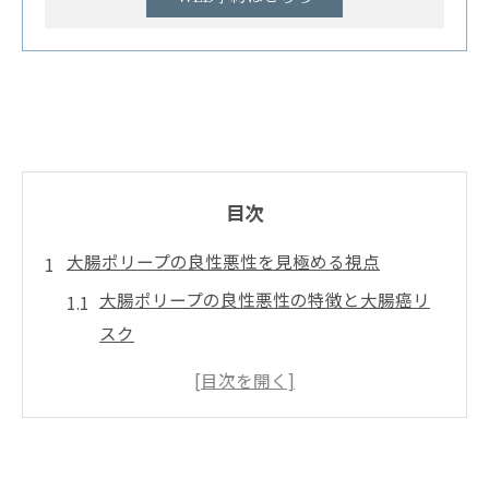
目次
大腸ポリープの良性悪性を見極める視点
大腸ポリープの良性悪性の特徴と大腸癌リ
スク
見た目で判断しにくい大腸癌と大腸ポリー
プの違い
良性ポリープと大腸癌の進行への注意点を
解説