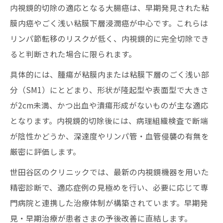
内視鏡的切除の適応となる大腸癌は、早期発見された粘
膜内癌やごく浅い粘膜下層浸潤癌が中心です。これらは
リンパ節転移のリスクが低く、内視鏡的に完全切除でき
ると判断された場合に限られます。
具体的には、腫瘍が粘膜内または粘膜下層のごく浅い部
分（SM1）にとどまり、形状が隆起型や表面型で大きさ
が2cm未満、かつ出血や潰瘍形成がないものが主な適応
となります。内視鏡的切除後には、病理組織検査で断端
が陰性かどうか、深達度やリンパ管・血管侵襲の有無を
厳密に評価します。
世田谷区のクリニックでは、最新の内視鏡機器を用いた
精密診断で、適応症例の見極めを行い、必要に応じて専
門病院と連携した治療体制が構築されています。早期発
見・早期治療が患者さまの予後改善に直結します。