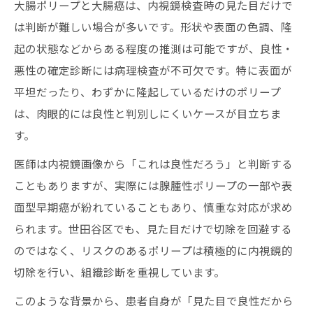
大腸ポリープと大腸癌は、内視鏡検査時の見た目だけで
大腸癌リスクを低減する最新内視鏡的切除
は判断が難しい場合が多いです。形状や表面の色調、隆
法
起の状態などからある程度の推測は可能ですが、良性・
大腸ポリープの早期発見と大腸癌予防の重
悪性の確定診断には病理検査が不可欠です。特に表面が
要性
平坦だったり、わずかに隆起しているだけのポリープ
内視鏡的切除で大腸癌を未然に防ぐための
は、肉眼的には良性と判別しにくいケースが目立ちま
工夫
す。
大腸癌リスク評価に基づく治療法の選択肢
医師は内視鏡画像から「これは良性だろう」と判断する
大腸ポリープ切除後の大腸癌再発リスク管
こともありますが、実際には腺腫性ポリープの一部や表
理
面型早期癌が紛れていることもあり、慎重な対応が求め
切除後の保険適用や入院日数のポイント
られます。世田谷区でも、見た目だけで切除を回避する
のではなく、リスクのあるポリープは積極的に内視鏡的
大腸ポリープ切除は保険適用になるのか解
切除を行い、組織診断を重視しています。
説
大腸癌診断時のがん保険と入院費用の違い
このような背景から、患者自身が「見た目で良性だから