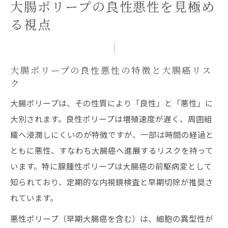
大腸ポリープの良性悪性を見極め
腺腫性大腸ポリープは大腸癌へ進行する可
る視点
能性があるか
大腸ポリープの病理検査で分かる大腸癌の
予兆
大腸ポリープの良性悪性の特徴と大腸癌リス
内視鏡的切除が必要となる基準を解説
ク
大腸ポリープの内視鏡的切除が推奨される
大腸ポリープは、その性質により「良性」と「悪性」に
大きさとは
大別されます。良性ポリープは増殖速度が遅く、周囲組
大腸癌予防のための内視鏡的切除基準を解
織へ浸潤しにくいのが特徴ですが、一部は時間の経過と
説
ともに悪性、すなわち大腸癌へ進展するリスクを持って
大腸ポリープ切除は手術になるケースとそ
います。特に腺腫性ポリープは大腸癌の前駆病変として
の判断
知られており、定期的な内視鏡検査と早期切除が推奨さ
れています。
内視鏡的切除の適応になる大腸癌の特徴
切除が必要な大腸ポリープの形状や数の見
悪性ポリープ（早期大腸癌を含む）は、細胞の異型性が