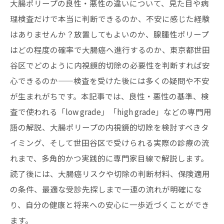
大腸ポリープの良性・悪性の違いについて、見た目や病
理検査だけで本当に判断できるのか、不安に感じた経験
はありませんか？放置してもよいのか、腺腫性ポリープ
はどの程度の確率で大腸癌へ進行するのか、東京都世田
谷区でどのように内視鏡的切除の必要性を判断すれば安
心できるのか——検査を受けた後には多くの疑問や不安
が生まれがちです。本記事では、良性・悪性の基準、検
査で使われる「low grade」「high grade」などの専門用
語の解説、大腸ポリープの内視鏡的切除を検討すべきタ
イミング、そして世田谷区で受けられる実際の診療の流
れまで、多角的かつ実践的に専門家目線で解説します。
読了後には、大腸癌リスクや切除の判断材料、保険適用
の条件、最適な受診先探しまで一連の流れが明確にな
り、自分の健康と将来への安心に一歩近づくことができ
ます。