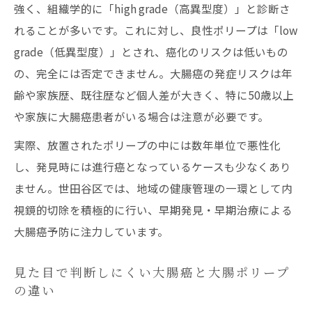
極め方
強く、組織学的に「high grade（高異型度）」と診断さ
病理でわかるローグレードとハイグレードの違
れることが多いです。これに対し、良性ポリープは「low
い
grade（低異型度）」とされ、癌化のリスクは低いもの
の、完全には否定できません。大腸癌の発症リスクは年
大腸ポリープのローグレードと大腸癌との
齢や家族歴、既往歴など個人差が大きく、特に50歳以上
関係
や家族に大腸癌患者がいる場合は注意が必要です。
ハイグレード大腸ポリープのリスクと内視
鏡切除
実際、放置されたポリープの中には数年単位で悪性化
し、発見時には進行癌となっているケースも少なくあり
病理診断で判定される大腸ポリープのグレ
ません。世田谷区では、地域の健康管理の一環として内
ード解説
視鏡的切除を積極的に行い、早期発見・早期治療による
ローグレード大腸ポリープは経過観察が可
大腸癌予防に注力しています。
能か
ハイグレード判定時の大腸癌進行リスクへ
見た目で判断しにくい大腸癌と大腸ポリープ
の対応
の違い
大腸癌リスクと内視鏡治療の最新動向