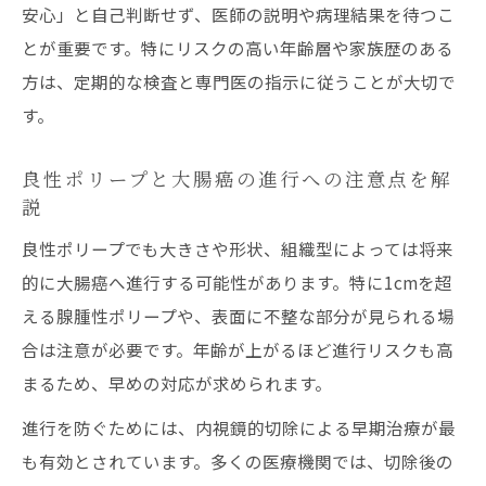
大腸ポリープ切除の1泊2日入院費用の目安
安心」と自己判断せず、医師の説明や病理結果を待つこ
とが重要です。特にリスクの高い年齢層や家族歴のある
入院期間と大腸癌による保険給付の条件整
方は、定期的な検査と専門医の指示に従うことが大切で
理
す。
内視鏡的切除後の入院日数とその必要性を
検証
良性ポリープと大腸癌の進行への注意点を解
世田谷区で大腸ポリープ対応を安心して受ける
説
方法
良性ポリープでも大きさや形状、組織型によっては将来
大腸ポリープの内視鏡的切除を安心して受
的に大腸癌へ進行する可能性があります。特に1cmを超
ける工夫
える腺腫性ポリープや、表面に不整な部分が見られる場
大腸癌リスクを意識した相談先の選び方と
合は注意が必要です。年齢が上がるほど進行リスクも高
は
まるため、早めの対応が求められます。
内視鏡的切除が受けられる信頼できる医療
進行を防ぐためには、内視鏡的切除による早期治療が最
機関探し
も有効とされています。多くの医療機関では、切除後の
大腸ポリープ切除後の再検査やフォローの