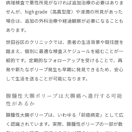
病理検査で悪性所見がなければ追加治療の必要はありま
重要性
せんが、high grade（高異型度）や浸潤の所見があった
大腸癌や大腸ポリープの早期発見で健康維
場合は、追加の外科治療や経過観察が必要になることも
持を実現
あります。
世田谷区のクリニックでは、患者の生活背景や既往歴を
踏まえ、個別に最適な検査スケジュールを組むことが一
般的です。定期的なフォローアップを受けることで、再
発や新たなポリープ発生も早期に発見できるため、安心
して生活を送ることが可能になります。
腺腫性大腸ポリープは大腸癌へ進行する可能
性があるか
腺腫性大腸ポリープは、いわゆる「前癌病変」として広
く認識されています。実際、腺腫性ポリープの一部が数